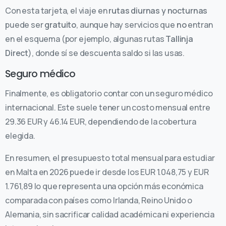
Con esta tarjeta, el viaje en
rutas diurnas y nocturnas
puede ser
gratuito
, aunque hay servicios que
no
entran
en el esquema (por ejemplo, algunas rutas
Tallinja
Direct
), donde sí se descuenta saldo si las usas.
Seguro médico
Finalmente, es obligatorio contar con un seguro médico
internacional. Este suele tener un costo mensual entre
29.36 EUR y 46.14 EUR, dependiendo de la cobertura
elegida.
En resumen, el presupuesto total mensual para estudiar
en Malta en 2026 puede ir desde los EUR 1.048,75 y EUR
1.761,89 lo que representa una opción más económica
comparada con países como Irlanda, Reino Unido o
Alemania, sin sacrificar calidad académica ni experiencia