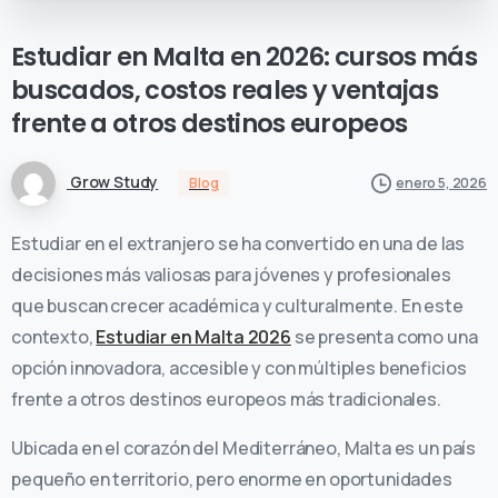
Estudiar
en
Malta
en
2026:
cursos
más
buscados,
costos
reales
y
ventajas
frente
a
otros
destinos
europeos
Grow Study
Blog
enero 5, 2026
Estudiar en el extranjero se ha convertido en una de las
decisiones más valiosas para jóvenes y profesionales
que buscan crecer académica y culturalmente. En este
contexto,
Estudiar en Malta 2026
se presenta como una
opción innovadora, accesible y con múltiples beneficios
frente a otros destinos europeos más tradicionales.
Ubicada en el corazón del Mediterráneo, Malta es un país
pequeño en territorio, pero enorme en oportunidades