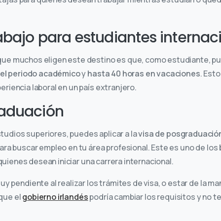
abajo para estudiantes internac
 que muchos eligen este destino es que, como estudiante, p
el periodo académico
y
hasta 40 horas en vacaciones
. Est
eriencia laboral en un país extranjero.
raduación
tudios superiores, puedes aplicar a la
visa de posgraduació
 para buscar empleo en tu área profesional. Este es uno de los
uienes desean iniciar una carrera internacional.
pendiente al realizar los trámites de visa, o estar de la m
 que el
gobierno irlandés
podría cambiar los requisitos y no t