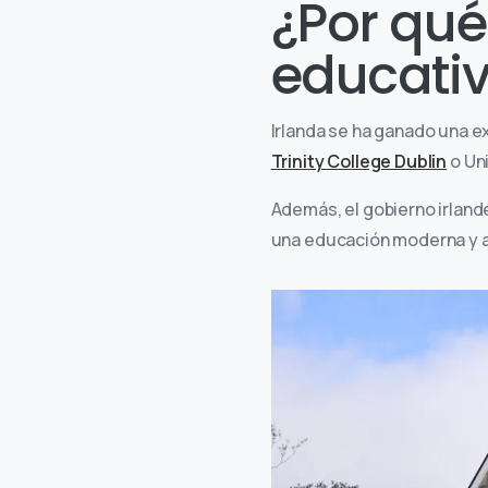
¿Por qué
educativ
Irlanda se ha ganado una e
Trinity College Dublin
o Un
Además, el gobierno irland
una educación moderna y a