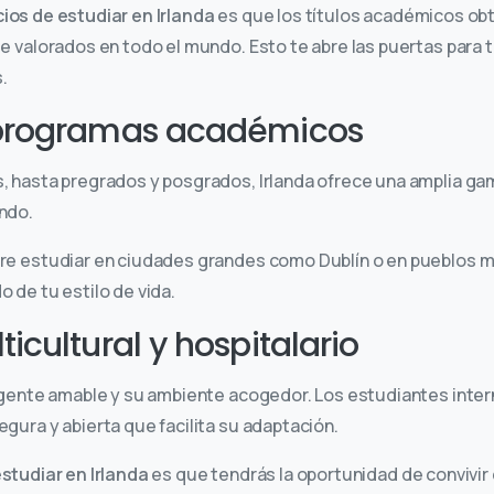
ios de estudiar en Irlanda
es que los títulos académicos ob
e valorados en todo el mundo. Esto te abre las puertas para t
.
programas académicos
, hasta pregrados y posgrados, Irlanda ofrece una amplia ga
undo.
re estudiar en ciudades grandes como Dublín o en pueblos 
 de tu estilo de vida.
cultural y hospitalario
 gente amable y su ambiente acogedor. Los estudiantes inte
gura y abierta que facilita su adaptación.
studiar en Irlanda
es que tendrás la oportunidad de convivir