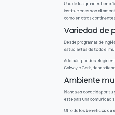
Uno de los grandes
benefic
instituciones son altament
como en otros continentes
Variedad de 
Desde programas de inglés
estudiantes de todo el m
Además, puedes elegir ent
Galway o Cork, dependiendo
Ambiente multi
Irlanda es conocida por su
este país una comunidad se
Otro de los
beneficios de e