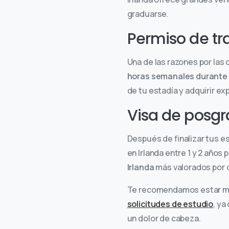
graduarse.
Permiso de tr
Una de las razones por las
horas semanales durante 
de tu estadía y adquirir exp
Visa de posg
Después de finalizar tus es
en Irlanda entre 1 y 2 años
Irlanda
más valorados por q
Te recomendamos estar muy 
solicitudes de estudio
, ya
un dolor de cabeza.